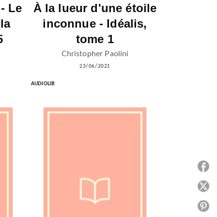
- Le
À la lueur d'une étoile
la
inconnue - Idéalis,
5
tome 1
Christopher Paolini
23/06/2021
AUDIOLIB
P
P
P