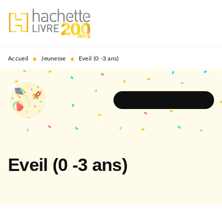
MENU
RECHERCHE
CONTENU
PIED DE PAGE
•
•
Accueil
Jeunesse
Eveil (0 -3 ans)
DÉCOUVRIR L'UNIVERS
Eveil (0 -3 ans)