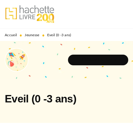
MENU
RECHERCHE
CONTENU
PIED DE PAGE
•
•
Accueil
Jeunesse
Eveil (0 -3 ans)
DÉCOUVRIR L'UNIVERS
Eveil (0 -3 ans)