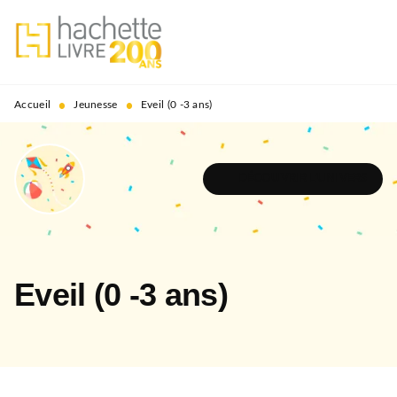
MENU
RECHERCHE
CONTENU
PIED DE PAGE
•
•
Accueil
Jeunesse
Eveil (0 -3 ans)
DÉCOUVRIR L'UNIVERS
Eveil (0 -3 ans)