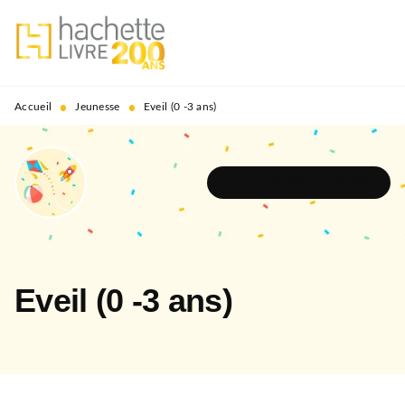
MENU
RECHERCHE
CONTENU
PIED DE PAGE
•
•
Accueil
Jeunesse
Eveil (0 -3 ans)
DÉCOUVRIR L'UNIVERS
Eveil (0 -3 ans)