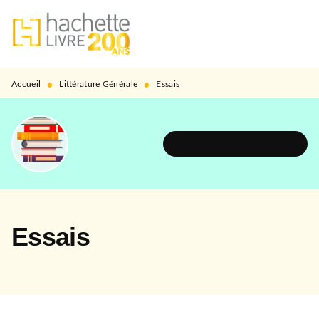
MENU
RECHERCHE
CONTENU
PIED DE PAGE
•
•
Accueil
Littérature Générale
Essais
DÉCOUVRIR L'UNIVERS
Essais