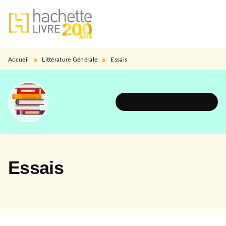
MENU
RECHERCHE
CONTENU
PIED DE PAGE
•
•
Accueil
Littérature Générale
Essais
DÉCOUVRIR L'UNIVERS
Essais