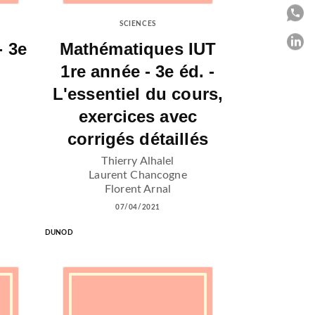
P
SCIENCES
P
- 3e
Mathématiques IUT
1re année - 3e éd. -
C
L'essentiel du cours,
exercices avec
corrigés détaillés
Thierry Alhalel
Laurent Chancogne
Florent Arnal
07/04/2021
DUNOD