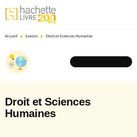
MENU
RECHERCHE
CONTENU
PIED DE PAGE
•
•
Accueil
Savoirs
Droit et Sciences Humaines
DÉCOUVRIR L'UNIVERS
Droit et Sciences
Humaines