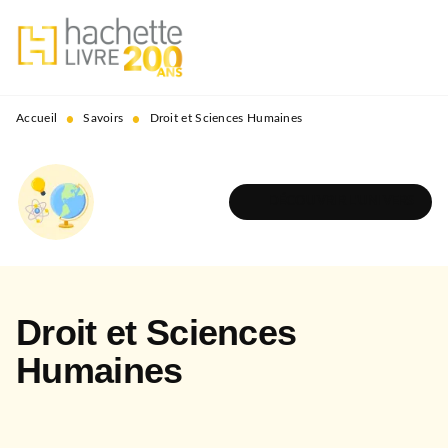
MENU
RECHERCHE
CONTENU
PIED DE PAGE
•
•
Accueil
Savoirs
Droit et Sciences Humaines
DÉCOUVRIR L'UNIVERS
Droit et Sciences
Humaines