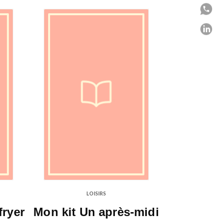
P
P
C
LOISIRS
fryer
Mon kit Un après-midi