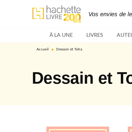
MENU
RECHERCHE
CONTENU
Vos envies de l
À LA UNE
LIVRES
AUTE
•
Accueil
Dessain et Tolra
Dessain et To