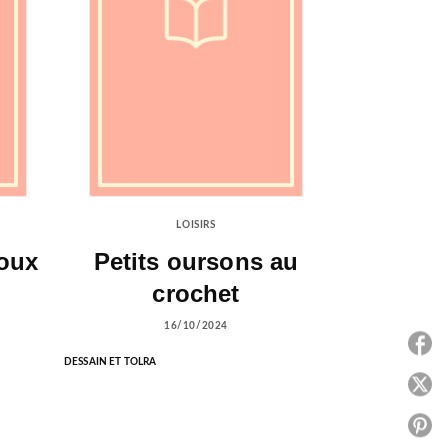
LOISIRS
joux
Petits oursons au
crochet
16/10/2024
P
DESSAIN ET TOLRA
P
P