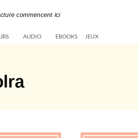
PIED DE PAGE
ecture commencent ici
URS
AUDIO
EBOOKS
JEUX
lra