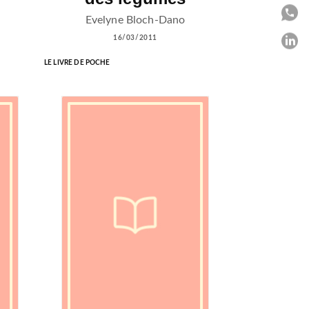
P
Evelyne Bloch-Dano
16/03/2011
P
LE LIVRE DE POCHE
C