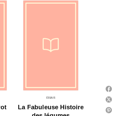
P
ESSAIS
P
rot
La Fabuleuse Histoire
P
des légumes