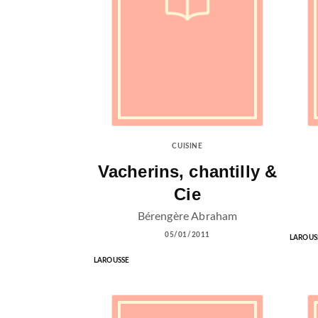
CUISINE
Vacherins, chantilly &
Cie
Bérengère Abraham
05/01/2011
LAROUS
LAROUSSE