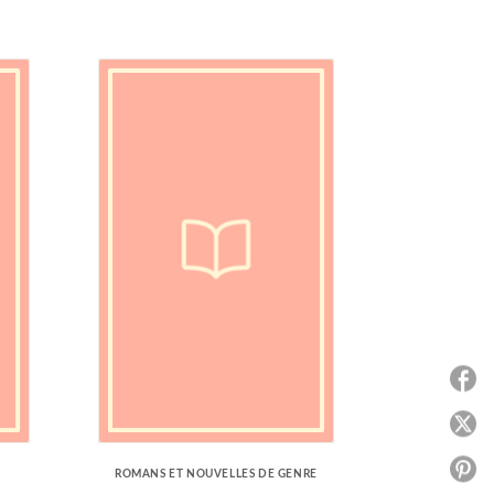
P
P
P
ROMANS ET NOUVELLES DE GENRE