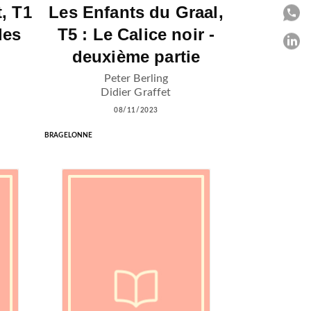
t, T1
Les Enfants du Graal,
P
les
T5 : Le Calice noir -
P
deuxième partie
C
Peter Berling
Didier Graffet
08/11/2023
BRAGELONNE