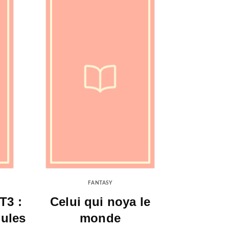
FANTASY
 T3 :
Celui qui noya le
oules
monde