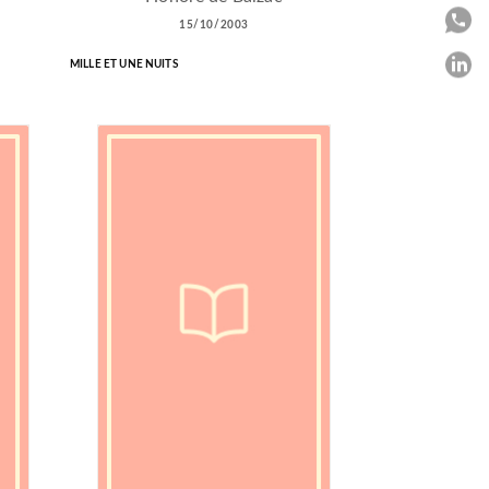
P
15/10/2003
P
MILLE ET UNE NUITS
C