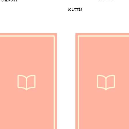
T UNE NUITS
JC LATTÈS