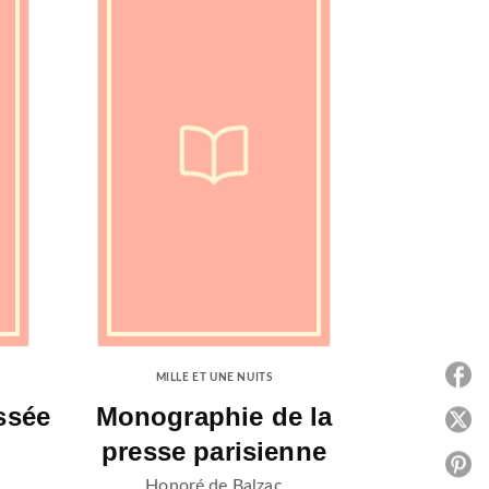
P
MILLE ET UNE NUITS
ssée
Monographie de la
P
presse parisienne
P
Honoré de Balzac