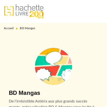
MENU
RECHERCHE
CONTENU
PIED DE PAGE
•
Accueil
BD Mangas
BD Mangas
De l’irrésistible Astérix aux plus grands succès