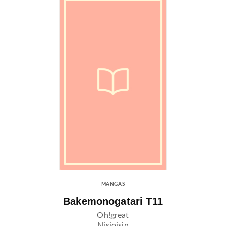
MANGAS
Bakemonogatari T11
Oh!great
Nisioisin