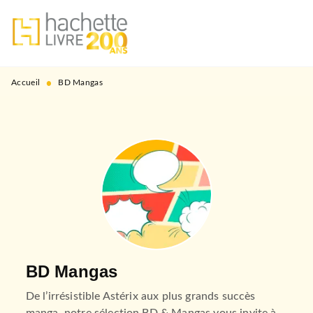
MENU
RECHERCHE
CONTENU
PIED DE PAGE
•
Accueil
BD Mangas
BD Mangas
De l’irrésistible Astérix aux plus grands succès