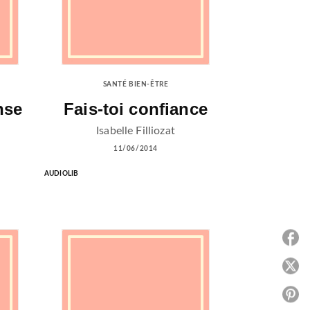
SANTÉ BIEN-ÊTRE
nse
Fais-toi confiance
Isabelle Filliozat
11/06/2014
AUDIOLIB
P
P
P