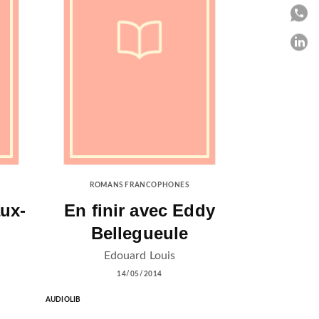
P
P
C
ROMANS FRANCOPHONES
aux-
En finir avec Eddy
Bellegueule
Edouard Louis
14/05/2014
AUDIOLIB