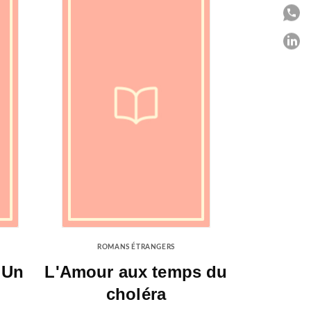
P
P
C
ROMANS ÉTRANGERS
 Un
L'Amour aux temps du
choléra