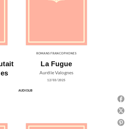
ROMANS FRANCOPHONES
tait
La Fugue
des
Aurélie Valognes
12/03/2025
AUDIOLIB
P
P
P