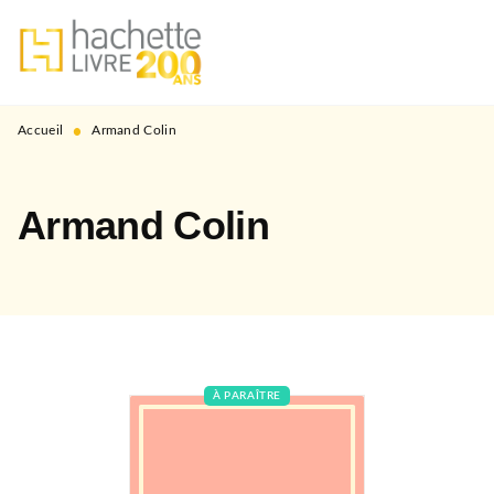
MENU
RECHERCHE
CONTENU
PIED DE PAGE
•
Accueil
Armand Colin
Armand Colin
À PARAÎTRE