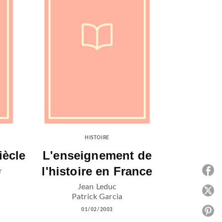
HISTOIRE
iècle
L'enseignement de
l'histoire en France
r
P
Jean Leduc
P
Patrick Garcia
01/02/2003
P