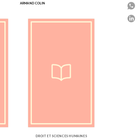
ARMAND COLIN
P
P
C
DROIT ET SCIENCES HUMAINES