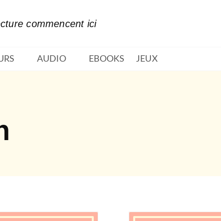
PIED DE PAGE
ecture commencent ici
URS
AUDIO
EBOOKS
JEUX
n