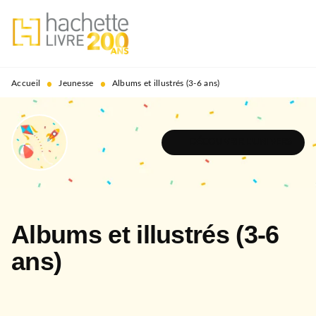
MENU
RECHERCHE
CONTENU
PIED DE PAGE
•
•
Accueil
Jeunesse
Albums et illustrés (3-6 ans)
DÉCOUVRIR L'UNIVERS
Albums et illustrés (3-6
ans)