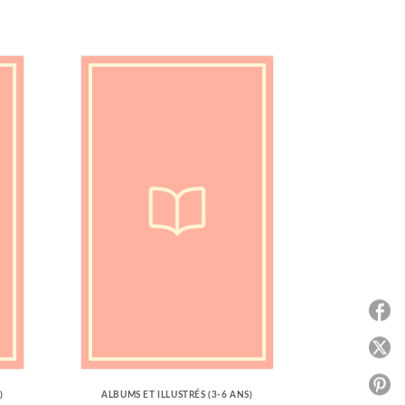
P
P
P
)
ALBUMS ET ILLUSTRÉS (3-6 ANS)