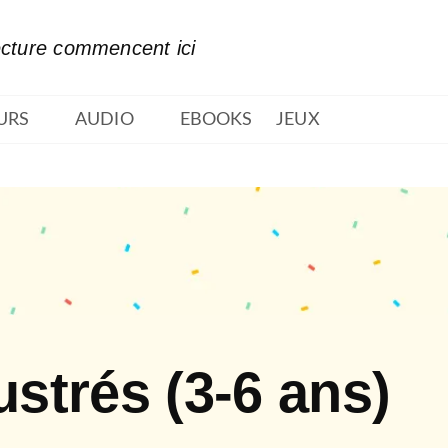
PIED DE PAGE
ecture commencent ici
URS
AUDIO
EBOOKS
JEUX
ustrés (3-6 ans)