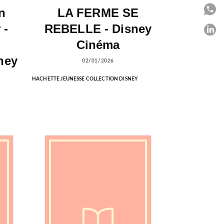
n
LA FERME SE
P
 -
REBELLE - Disney
P
Cinéma
C
ney
02/01/2026
HACHETTE JEUNESSE COLLECTION DISNEY