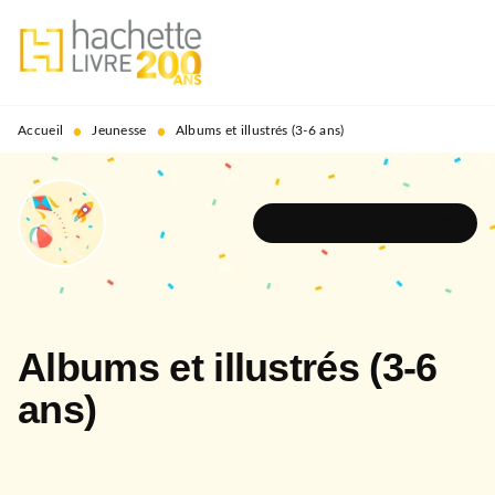
MENU
RECHERCHE
CONTENU
PIED DE PAGE
•
•
Accueil
Jeunesse
Albums et illustrés (3-6 ans)
DÉCOUVRIR L'UNIVERS
Albums et illustrés (3-6
ans)