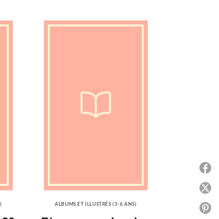
P
P
)
ALBUMS ET ILLUSTRÉS (3-6 ANS)
P