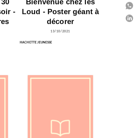
 30
Bienvenue chez les
P
oir -
Loud - Poster géant à
P
res
décorer
13/10/2021
C
HACHETTE JEUNESSE