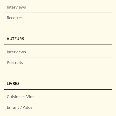
Gregory Maguire
Interviews
19/11/2025
AUDIOLIB
Recettes
AUTEURS
Interviews
Portraits
FANTASY
Son of a Witch : la Véritable
LIVRES
Suite de Wicked
Gregory Maguire
Noëmie Chevalier
Cuisine et Vins
13/11/2025
BRAGELONNE
Enfant / Ados