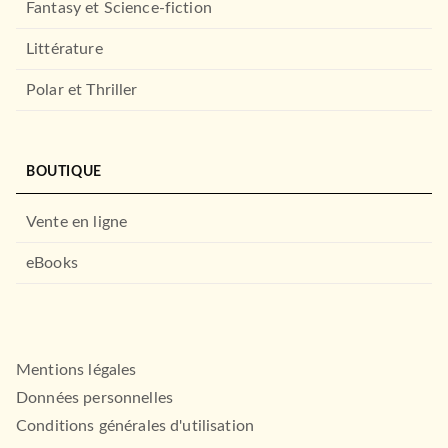
Fantasy et Science-fiction
Littérature
Polar et Thriller
BOUTIQUE
LITTÉRATURE GÉNÉRALE
FANTASY
Read in english - The
Wicked : la Véritable
Vente en ligne
Wonderful Wizard of Oz…
Histoire de la Méchant…
Gregory Maguire
04/06/2025
20/11/2024
eBooks
HARRAP'S
BRAGELONNE
Mentions légales
Données personnelles
Conditions générales d'utilisation