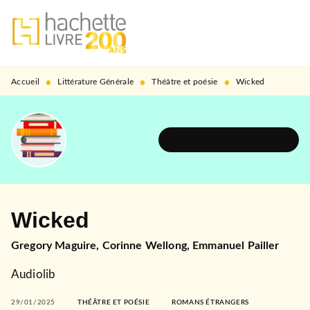
MENU
RECHERCHE
CONTENU
PIED DE PAGE
•
•
•
Accueil
Littérature Générale
Théâtre et poésie
Wicked
DÉCOUVRIR L'UNIVERS
Wicked
Gregory Maguire
,
Corinne Wellong
,
Emmanuel Pailler
Audiolib
29/01/2025
THÉÂTRE ET POÉSIE
ROMANS ÉTRANGERS