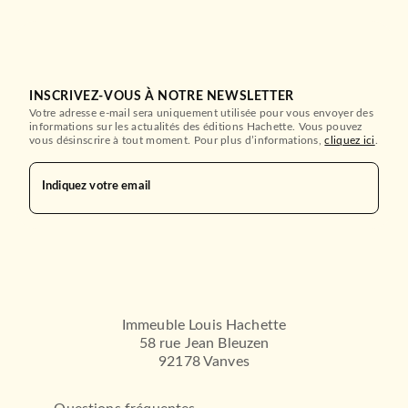
INSCRIVEZ-VOUS À NOTRE NEWSLETTER
Votre adresse e-mail sera uniquement utilisée pour vous envoyer des
informations sur les actualités des éditions Hachette. Vous pouvez
vous désinscrire à tout moment. Pour plus d’informations,
cliquez ici
.
Indiquez votre email
MANGAS
I fell in love after school T01
Haruka Mitsui
17/02/2021
Immeuble Louis Hachette
58 rue Jean Bleuzen
PIKA
92178 Vanves
MANGAS