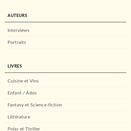
MANGAS
Mon coloc' d'enfer T01
AUTEURS
Keiko Iwashita
19/06/2019
Interviews
PIKA
Portraits
MANGAS
We Must Never Fall in Love!
LIVRES
T06
Haru Tsukishima
15/02/2023
Cuisine et Vins
PIKA
Enfant / Ados
MANGAS
Fantasy et Science-fiction
A Couple of Cuckoos T01
Miki Yoshikawa
06/04/2022
Littérature
PIKA
Polar et Thriller