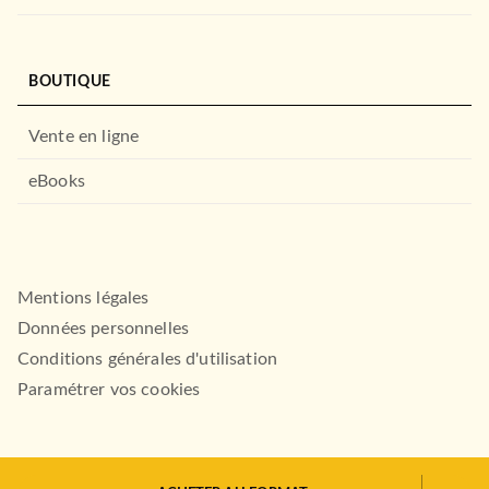
BOUTIQUE
MANGAS
We Must Never Fall in Love!
T05
Vente en ligne
Haru Tsukishima
23/11/2022
eBooks
PIKA
MANGAS
And yet, you are so sweet
T01
Kujira Anan
Mentions légales
01/02/2023
Données personnelles
PIKA
Conditions générales d'utilisation
Paramétrer vos cookies
MANGAS
We Must Never Fall in Love!
T04