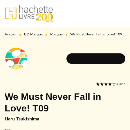
MENU
RECHERCHE
CONTENU
PIED DE PAGE
•
•
•
Accueil
BD Mangas
Mangas
We Must Never Fall in Love! T09
DÉCOUVRIR L'UNIVERS
4
avis
We Must Never Fall in
Love! T09
Haru Tsukishima