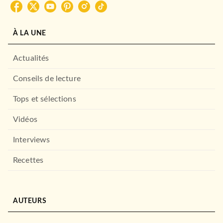
Christophe-Alexis Perez
06/03/2024
HACHETTE HEROES
À LA UNE
Actualités
Conseils de lecture
Tops et sélections
Vidéos
Interviews
LOISIRS
Nature
Recettes
Aurélia Bertrand
02/11/2022
HACHETTE HEROES
AUTEURS