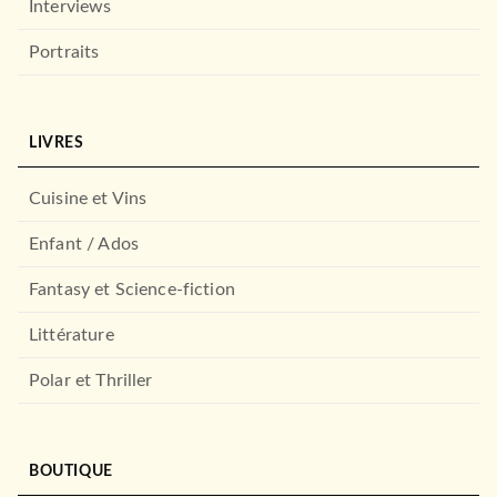
Interviews
Portraits
LIVRES
LOISIRS
4 saisons
Cuisine et Vins
Veronique Hermouet
12/04/2023
Enfant / Ados
HACHETTE HEROES
Fantasy et Science-fiction
Littérature
Polar et Thriller
BOUTIQUE