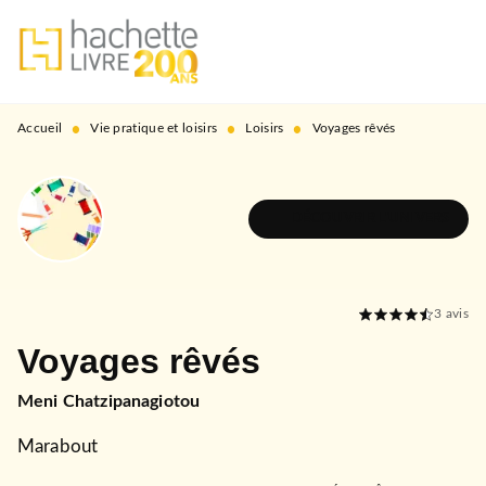
MENU
RECHERCHE
CONTENU
PIED DE PAGE
•
•
•
Accueil
Vie pratique et loisirs
Loisirs
Voyages rêvés
DÉCOUVRIR L'UNIVERS
3
avis
Voyages rêvés
Meni Chatzipanagiotou
Marabout