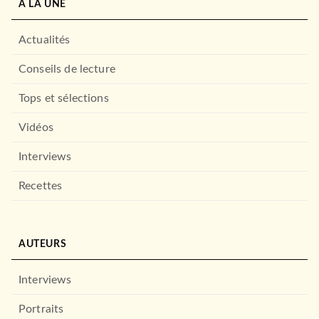
À LA UNE
Actualités
Conseils de lecture
Tops et sélections
THRILLER
L'Écorchée
Vidéos
Donato Carrisi
03/09/2014
Interviews
LE LIVRE DE POCHE
Recettes
AUTEURS
Interviews
Portraits