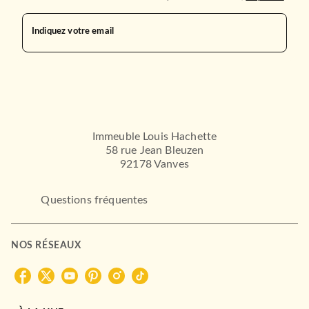
Åsa Larsson
31/08/2016
Indiquez votre email
LE LIVRE DE POCHE
RÉCOMPENSÉ
Immeuble Louis Hachette
58 rue Jean Bleuzen
92178 Vanves
Questions fréquentes
THRILLER
Le Sang versé
Åsa Larsson
02/09/2015
NOS RÉSEAUX
LE LIVRE DE POCHE