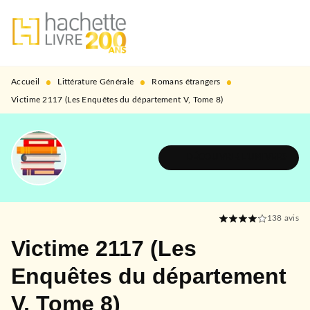
MENU
RECHERCHE
CONTENU
PIED DE PAGE
•
•
•
Accueil
Littérature Générale
Romans étrangers
Victime 2117 (Les Enquêtes du département V, Tome 8)
DÉCOUVRIR L'UNIVERS
138
avis
Victime 2117 (Les
Enquêtes du département
V, Tome 8)