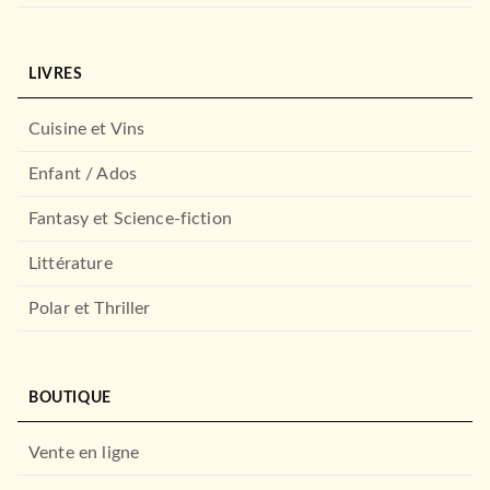
THRILLER
L'Unité Alphabet
Jussi Adler-Olsen
LIVRES
02/01/2020
LE LIVRE DE POCHE
Cuisine et Vins
Enfant / Ados
Fantasy et Science-fiction
Littérature
Polar et Thriller
ROMANS ÉTRANGERS
Le Jeu du Chuchoteur
BOUTIQUE
Donato Carrisi
07/10/2020
Vente en ligne
LE LIVRE DE POCHE