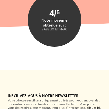
4
/
5
Note moyenne
obtenue sur :
BABELIO ET FNAC
INSCRIVEZ-VOUS À NOTRE NEWSLETTER
Votre adresse e-mail sera uniquement utilisée pour vous envoyer des
POLAR
informations sur les actualités des éditions Hachette. Vous pouvez
La Piste noire
vous désinscrire à tout moment. Pour plus d’informations,
cliquez ici
.