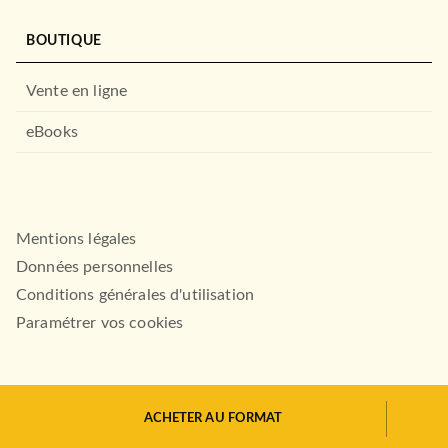
BOUTIQUE
Vente en ligne
eBooks
Mentions légales
Données personnelles
Conditions générales d'utilisation
Paramétrer vos cookies
ALBUMS ET ILLUSTRÉS (3-6 ANS)
Un jour j'ai eu de la chance
ACHETER AU FORMAT
Kobi Yamada
HACHETTE.FR© 2026
Mae Besom