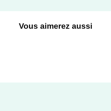
PREMIÈRES LECTURES (6-9 ANS)
Ulysse, le héros lointain
Vous aimerez aussi
Octavia Monaco
Béatrice Masini
05/05/2010
GRASSET JEUNESSE
PREMIÈRES LECTURES (6-9 ANS)
Gauguin et les couleurs des
tropiques
Octavia Monaco