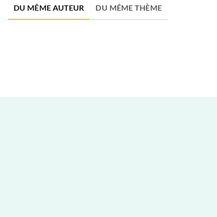
DU MÊME AUTEUR
DU MÊME THÈME
NOUVEAUTÉ
FAMILLE
Le Petit livre du catéchisme