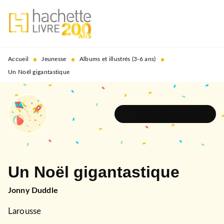
MENU
RECHERCHE
CONTENU
PIED DE PAGE
•
•
•
Accueil
Jeunesse
Albums et illustrés (3-6 ans)
Un Noël gigantastique
DÉCOUVRIR L'UNIVERS
Un Noël gigantastique
Jonny Duddle
Larousse