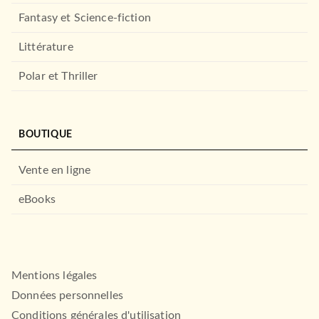
Fantasy et Science-fiction
Littérature
Polar et Thriller
BOUTIQUE
ALBUMS ET ILLUSTRÉS (3-6 ANS)
Je lis avec toi ! - Mini-Loup
Vente en ligne
La grotte myst…
Philippe Matter
17/04/2024
eBooks
HACHETTE ENFANTS
Mentions légales
Données personnelles
Conditions générales d'utilisation