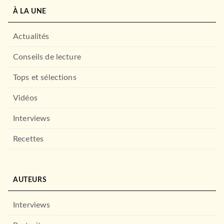
FAYARD
À LA UNE
Actualités
Conseils de lecture
Tops et sélections
Vidéos
Interviews
HISTOIRE
Histoire de l'Empire perse
Recettes
12/06/1996
FAYARD
AUTEURS
Interviews