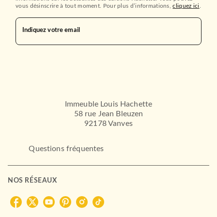
vous désinscrire à tout moment. Pour plus d’informations,
cliquez ici
.
Indiquez votre email
HISTOIRE
Rodolphe et Mayerling
26/04/1989
FAYARD
Immeuble Louis Hachette
58 rue Jean Bleuzen
92178 Vanves
Questions fréquentes
NOS RÉSEAUX
HISTOIRE
Frédéric Barberousse
21/08/1991