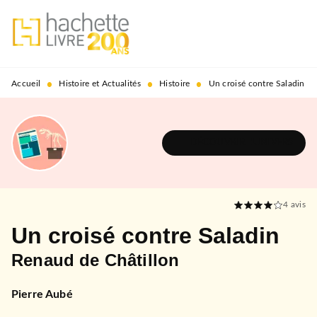
MENU
RECHERCHE
CONTENU
PIED DE PAGE
•
•
•
Accueil
Histoire et Actualités
Histoire
Un croisé contre Saladin
DÉCOUVRIR L'UNIVERS
4
avis
Un croisé contre Saladin
Renaud de Châtillon
Pierre Aubé