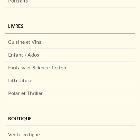
Portraits
LIVRES
HISTOIRE
Pierre l'Ermite et la première
Croisade
Cuisine et Vins
07/04/1999
Enfant / Ados
FAYARD
Fantasy et Science-fiction
Littérature
Polar et Thriller
BOUTIQUE
HISTOIRE
Vente en ligne
Assurbanipal
Daniel Arnaud