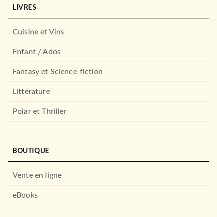
LIVRES
Cuisine et Vins
THRILLER
Walhalla
Enfant / Ados
Clive Cussler
03/01/2006
Fantasy et Science-fiction
LE LIVRE DE POCHE
Littérature
Polar et Thriller
BOUTIQUE
Vente en ligne
THRILLER
eBooks
Odyssée
Clive Cussler
29/03/2006