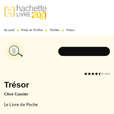
MENU
RECHERCHE
CONTENU
PIED DE PAGE
•
•
•
Accueil
Polar et Thriller
Thriller
Trésor
DÉCOUVRIR L'UNIVERS
6
avis
Trésor
Clive Cussler
Le Livre de Poche