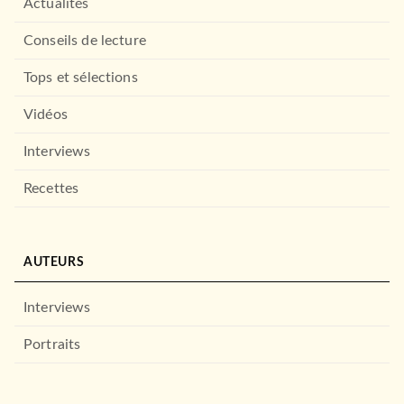
Actualités
Conseils de lecture
Tops et sélections
Vidéos
Interviews
THRILLER
Recettes
La somme de toutes les
peurs
Tom Clancy
20/04/1994
AUTEURS
LE LIVRE DE POCHE
Interviews
Portraits