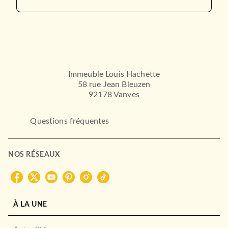
THRILLER
Le Pacte Holcroft
Robert Ludlum
20/05/1987
LE LIVRE DE POCHE
Immeuble Louis Hachette
58 rue Jean Bleuzen
92178 Vanves
Questions fréquentes
NOS RÉSEAUX
THRILLER
Danger immédiat
Tom Clancy
06/01/1993
À LA UNE
LE LIVRE DE POCHE