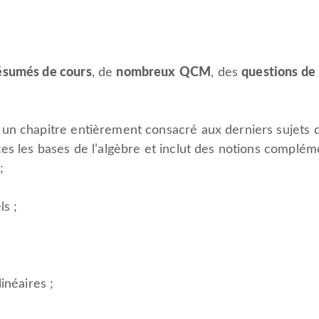
ésumés de cours
, de
nombreux
QCM
, des
questions de 
n chapitre entièrement consacré aux derniers sujets d’
es les bases de l’algèbre et inclut des notions compléme
;
ls ;
inéaires ;