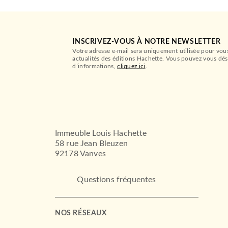
INSCRIVEZ-VOUS À NOTRE NEWSLETTER
Votre adresse e-mail sera uniquement utilisée pour vou
actualités des éditions Hachette. Vous pouvez vous dés
d’informations,
cliquez ici
.
Immeuble Louis Hachette
58 rue Jean Bleuzen
92178 Vanves
Questions fréquentes
SCIENCES
Statistique et
probabilités - 6e éd.
Jean-Pierre Lecoutre
NOS RÉSEAUX
09/10/2024