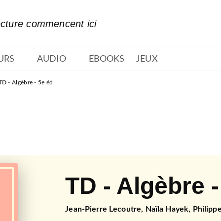
PIED DE PAGE
ecture commencent ici
URS
AUDIO
EBOOKS
JEUX
TD - Algèbre - 5e éd.
TD - Algèbre -
Jean-Pierre Lecoutre
,
Naïla Hayek
,
Philippe