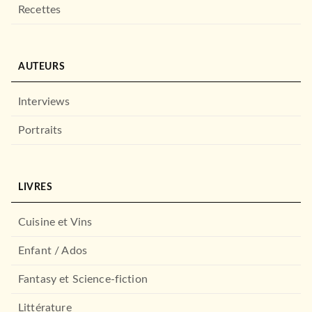
Recettes
AUTEURS
Interviews
Portraits
ROMANS FRANCOPHONES
Tante Alice enquête -
Meurtres en chaîne
Ali Rebeihi
LIVRES
22/10/2025
AUDIOLIB
Cuisine et Vins
Enfant / Ados
Fantasy et Science-fiction
Littérature