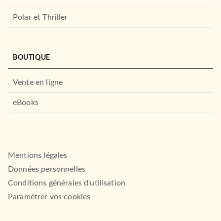
Polar et Thriller
POLAR
Tante Alice enquête vol.2 :
BOUTIQUE
meurtres en chaî…
Ali Rebeihi
26/03/2025
Vente en ligne
LE MASQUE
eBooks
Mentions légales
Données personnelles
Conditions générales d'utilisation
Paramétrer vos cookies
ROMANS FRANCOPHONES
Le Bonheur est dans le