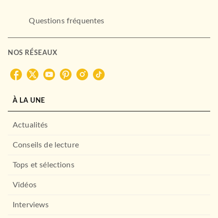
Questions fréquentes
NOS RÉSEAUX
À LA UNE
Actualités
Conseils de lecture
ROMANS FRANCOPHONES
Tops et sélections
Meurtres en chaîne (Tante
Alice enquête, Tom…
Vidéos
Ali Rebeihi
25/02/2026
Interviews
LE LIVRE DE POCHE