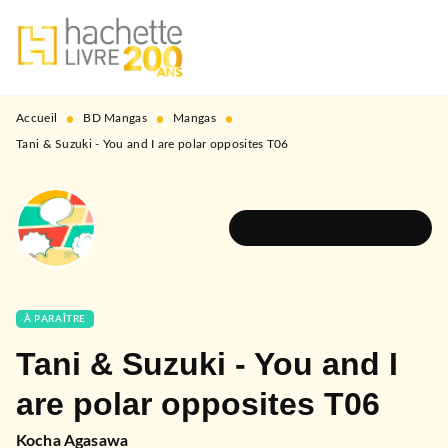
MENU
RECHERCHE
CONTENU
PIED DE PAGE
•
•
•
Accueil
BD Mangas
Mangas
Tani & Suzuki - You and I are polar opposites T06
DÉCOUVRIR L'UNIVERS
À PARAÎTRE
Tani & Suzuki - You and I
are polar opposites T06
Kocha Agasawa