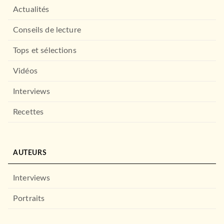
Actualités
Conseils de lecture
MANGAS
Tops et sélections
Tani & Suzuki - You and I are
polar opposite…
Vidéos
Kocha Agasawa
01/07/2026
Interviews
NOBI NOBI
NOUVEAUTÉ
Recettes
AUTEURS
Interviews
Portraits
MANGAS
Tani & Suzuki - You and I are