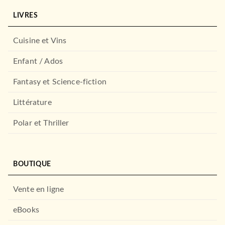
polar opposite…
Kocha Agasawa
LIVRES
27/05/2026
NOBI NOBI
Cuisine et Vins
Enfant / Ados
Fantasy et Science-fiction
Littérature
Polar et Thriller
MANGAS
Tani & Suzuki - You and I are
BOUTIQUE
polar opposite…
Kocha Agasawa
04/03/2026
Vente en ligne
NOBI NOBI
eBooks