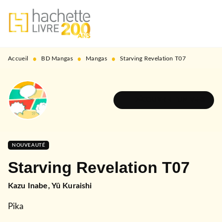
MENU
RECHERCHE
CONTENU
PIED DE PAGE
•
•
•
Accueil
BD Mangas
Mangas
Starving Revelation T07
DÉCOUVRIR L'UNIVERS
NOUVEAUTÉ
Starving Revelation T07
Kazu Inabe
,
Yû Kuraishi
Pika