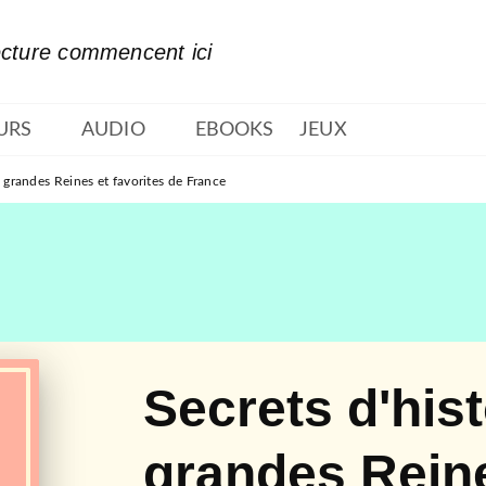
PIED DE PAGE
ecture commencent ici
URS
AUDIO
EBOOKS
JEUX
s grandes Reines et favorites de France
Secrets d'his
grandes Reine