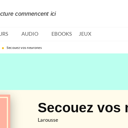
PIED DE PAGE
ecture commencent ici
URS
AUDIO
EBOOKS
JEUX
•
Secouez vos neurones
Secouez vos 
Larousse