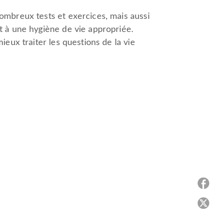
ombreux tests et exercices, mais aussi
t à une hygiène de vie appropriée.
ieux traiter les questions de la vie
P
P