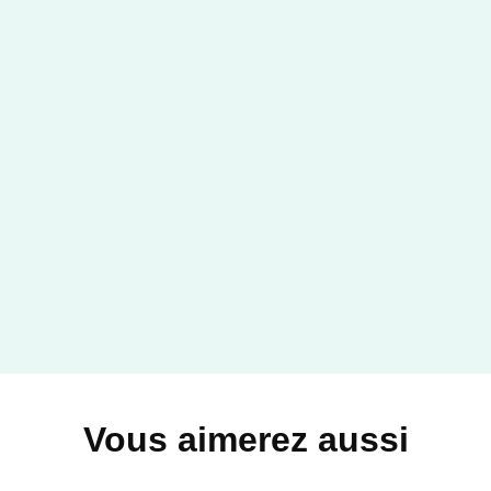
SANTÉ BIEN-ÊTRE
Apprendre à être soi -
2e éd.
Éric Trappeniers
16/11/2022
Vous aimerez aussi