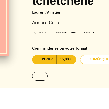
tchétchène
Laurent Vinatier
Armand Colin
21/03/2007
ARMAND COLIN
FAMILLE
Commander selon votre format
PAPIER
32,00 €
NUMÉRIQUE