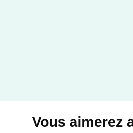
FAMILLE
L'islamisme en Asie
centrale
Laurent Vinatier
01/10/2002
ARMAND COLIN
Vous aimerez 