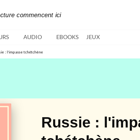
PIED DE PAGE
ecture commencent ici
URS
AUDIO
EBOOKS
JEUX
ie : l'impasse tchétchène
Russie : l'im