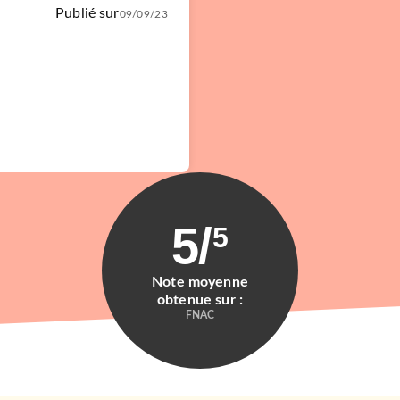
Publié sur
09/09/23
5
/
5
Note moyenne
obtenue sur :
FNAC