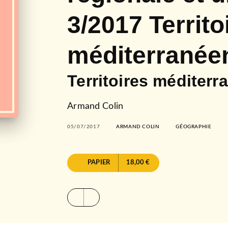
3/2017 Territo
méditerranée
Territoires méditerr
Armand Colin
05/07/2017
ARMAND COLIN
GÉOGRAPHIE
PAPIER
18,00 €