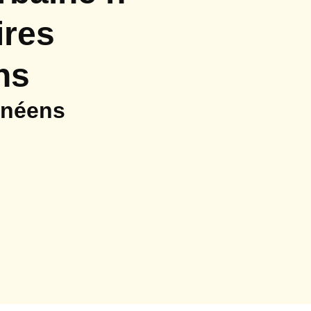
ires
ns
anéens