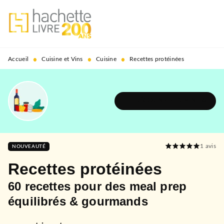
MENU
RECHERCHE
CONTENU
PIED DE PAGE
•
•
•
Accueil
Cuisine et Vins
Cuisine
Recettes protéinées
DÉCOUVRIR L'UNIVERS
1
avis
NOUVEAUTÉ
Recettes protéinées
60 recettes pour des meal prep
équilibrés & gourmands