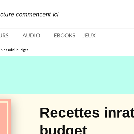
PIED DE PAGE
ecture commencent ici
URS
AUDIO
EBOOKS
JEUX
ables mini budget
Recettes inra
budget