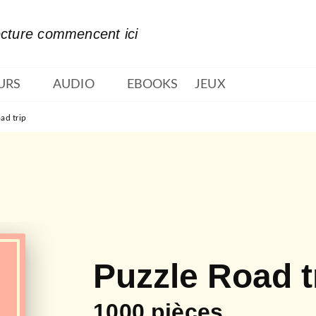
PIED DE PAGE
ecture commencent ici
URS
AUDIO
EBOOKS
JEUX
ad trip
Puzzle Road t
1000 pièces