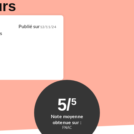
urs
Publié sur
12/11/24
s
5
/
5
Note moyenne
obtenue sur :
FNAC