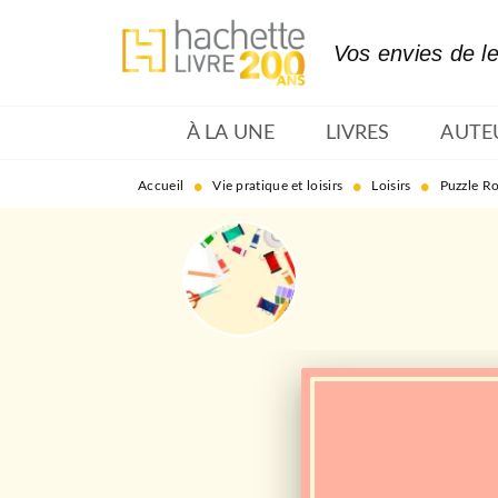
MENU
RECHERCHE
CONTENU
Vos envies de l
À LA UNE
LIVRES
AUTE
•
•
•
Accueil
Vie pratique et loisirs
Loisirs
Puzzle Ro