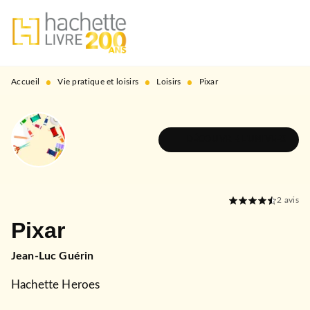
MENU
RECHERCHE
CONTENU
PIED DE PAGE
•
•
•
Accueil
Vie pratique et loisirs
Loisirs
Pixar
DÉCOUVRIR L'UNIVERS
2
avis
Pixar
Jean-Luc Guérin
Hachette Heroes