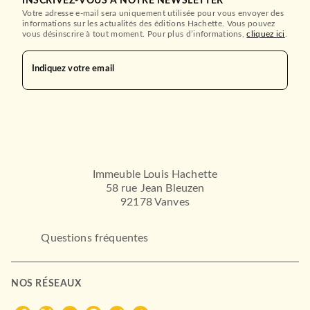
INSCRIVEZ-VOUS À NOTRE NEWSLETTER
Votre adresse e-mail sera uniquement utilisée pour vous envoyer des
informations sur les actualités des éditions Hachette. Vous pouvez
vous désinscrire à tout moment. Pour plus d’informations,
cliquez ici
.
ROMANS ÉTRANGERS
Nous sommes l'eau
Wally Lamb
Indiquez votre email
13/01/2016
LE LIVRE DE POCHE
Immeuble Louis Hachette
58 rue Jean Bleuzen
92178 Vanves
Questions fréquentes
ROMANS ÉTRANGERS
Un été à Bluepoint
NOS RÉSEAUX
Stuart Nadler
19/04/2017