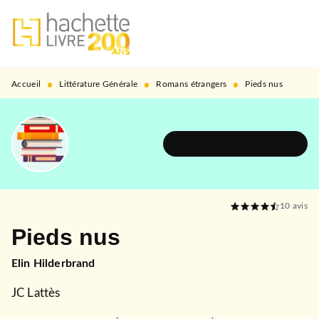
MENU
RECHERCHE
CONTENU
PIED DE PAGE
•
•
•
Accueil
Littérature Générale
Romans étrangers
Pieds nus
DÉCOUVRIR L'UNIVERS
10
avis
Pieds nus
Elin Hilderbrand
JC Lattès