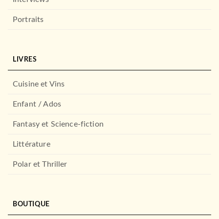
Portraits
ROMANS ÉTRANGERS
LIVRES
Maine
J. Courtney Sullivan
30/04/2014
Cuisine et Vins
LE LIVRE DE POCHE
Enfant / Ados
Fantasy et Science-fiction
Littérature
Polar et Thriller
BOUTIQUE
NOUVEAUTÉ
ROMANS ÉTRANGERS
Un si beau jour