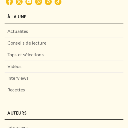
LE LIVRE DE POCHE
À LA UNE
Actualités
Conseils de lecture
Tops et sélections
Vidéos
ROMANS ÉTRANGERS
L'Été sauvage
Interviews
Elin Hilderbrand
09/05/2012
Recettes
LE LIVRE DE POCHE
AUTEURS
Interviews