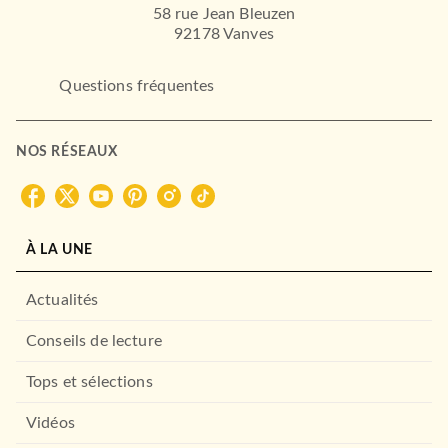
58 rue Jean Bleuzen
92178 Vanves
ESSAIS
Où va le monde ?
Susan George
Jean-Pierre Dupuy
Questions fréquentes
Serge Latouche
Yves Cochet
15/02/2012
ACTUALITÉS
MILLE ET UNE NUITS
NOS RÉSEAUX
La perte des sens
21/01/2004
FAYARD
À LA UNE
Actualités
Conseils de lecture
Tops et sélections
ESSAIS
Le pari de la décroissance
Serge Latouche
Vidéos
11/10/2006
ESSAIS