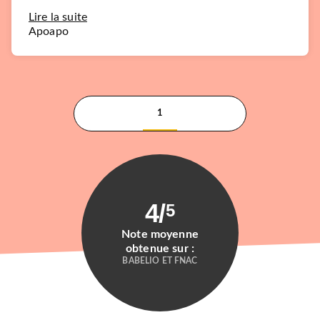
Le pari de la décroissance
Serge Latouche
Lire la suite
08/06/2022
Apoapo
PLURIEL
1
4
/
5
BIOGRAPHIES / MÉMOIRES
Remember Baudrillard
Note moyenne
Serge Latouche
obtenue sur :
30/01/2019
BABELIO ET FNAC
FAYARD