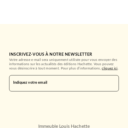
NOUVEAUTÉ
ESSAIS
L'Âge des limites
INSCRIVEZ-VOUS À NOTRE NEWSLETTER
Serge Latouche
Votre adresse e-mail sera uniquement utilisée pour vous envoyer des
07/11/2012
informations sur les actualités des éditions Hachette. Vous pouvez
vous désinscrire à tout moment. Pour plus d’informations,
cliquez ici
.
DROIT ET SCIENCES HUMAINES
MILLE ET UNE NUITS
Sociologie de l'action
publique - 3e éd.
Indiquez votre email
Pierre Lascoumes
Patrick Le Galès
Cyril Benoît
06/05/2026
ARMAND COLIN
Immeuble Louis Hachette