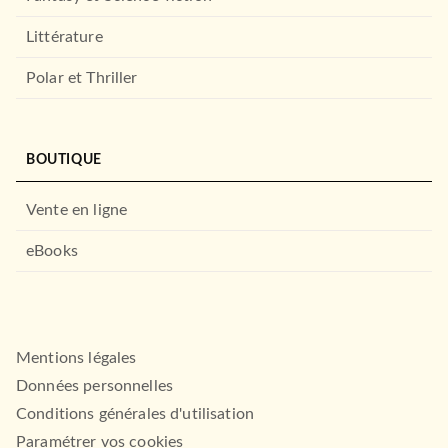
Littérature
Polar et Thriller
PLURIEL
Le pari de la décroissance
Serge Latouche
BOUTIQUE
08/06/2022
ESSAIS
PLURIEL
Survivre au développement
Vente en ligne
Serge Latouche
13/10/2004
eBooks
MILLE ET UNE NUITS
Mentions légales
Données personnelles
Conditions générales d'utilisation
BIOGRAPHIES / MÉMOIRES
Paramétrer vos cookies
Remember Baudrillard