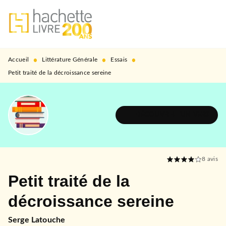
MENU
RECHERCHE
CONTENU
PIED DE PAGE
•
•
•
Accueil
Littérature Générale
Essais
Petit traité de la décroissance sereine
DÉCOUVRIR L'UNIVERS
8
avis
Petit traité de la
décroissance sereine
Serge Latouche