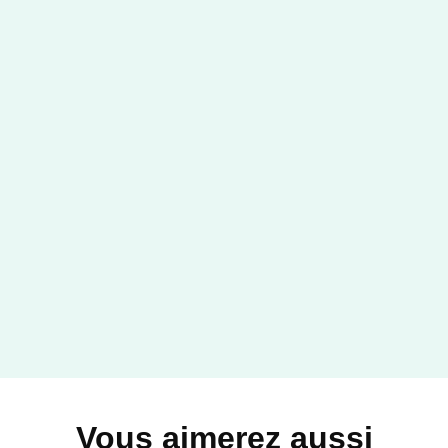
SANTÉ BIEN-ÊTRE
Où donc est le bonheur
Marianne Chaillan
28/06/2023
MARABOUT
Vous aimerez aussi