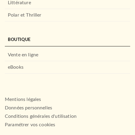
Littérature
JC LATTÈS
RÉCOMPENSÉ
Polar et Thriller
BOUTIQUE
Vente en ligne
eBooks
DROIT ET SCIENCES HUMAINES
Apocalypse cognitive
Gérald Bronner
26/01/2022
AUDIOLIB
Mentions légales
Données personnelles
Conditions générales d'utilisation
Paramétrer vos cookies