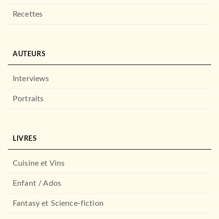
Recettes
DROIT ET SCIENCES HUMAINES
La parole est un sport de
combat
Bertrand Périer
AUTEURS
11/10/2017
JC LATTÈS
Interviews
Portraits
LIVRES
Cuisine et Vins
Enfant / Ados
DROIT ET SCIENCES HUMAINES
Sauve qui parle
Bertrand Périer
Fantasy et Science-fiction
06/10/2021