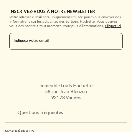
INSCRIVEZ-VOUS À NOTRE NEWSLETTER
Votre adresse e-mail sera uniquement utilisée pour vous envoyer des
SCOLAIRE ET PARASCOLAIRE
informations sur les actualités des éditions Hachette. Vous pouvez
Escape game - De la 5e à la
vous désinscrire à tout moment. Pour plus d’informations,
cliquez ici
.
4e - Cahier de v…
Sandra Lebrun
06/04/2022
Indiquez votre email
HACHETTE ÉDUCATION
Immeuble Louis Hachette
58 rue Jean Bleuzen
92178 Vanves
Questions fréquentes
SCOLAIRE ET PARASCOLAIRE
Sami et Julie Je calcule vite
et bien Du CP …
Yves Naze