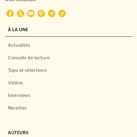
NOS RÉSEAUX
Magali Dieny
Pierre Dieny
05/07/2023
HACHETTE ÉDUCATION
À LA UNE
Actualités
Conseils de lecture
Tops et sélections
Vidéos
SCOLAIRE ET PARASCOLAIRE
Interviews
Pour comprendre Toute la
3e
Isabelle de Lisle
Recettes
Brigitte Réauté
Michèle Laskar
Philippe Rousseau
Malorie Gorillot
Michèle Blanc
Dominique Dejean
André Michoux
AUTEURS
Oscar Torres Vera
Ulrike Jacqueroud