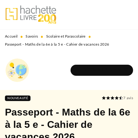
MENU
RECHERCHE
CONTENU
PIED DE PAGE
•
•
•
Accueil
Savoirs
Scolaire et Parascolaire
Passeport - Maths de la 6e à la 5 e - Cahier de vacances 2026
DÉCOUVRIR L'UNIVERS
7
avis
NOUVEAUTÉ
Passeport - Maths de la 6e
à la 5 e - Cahier de
vacances 2026