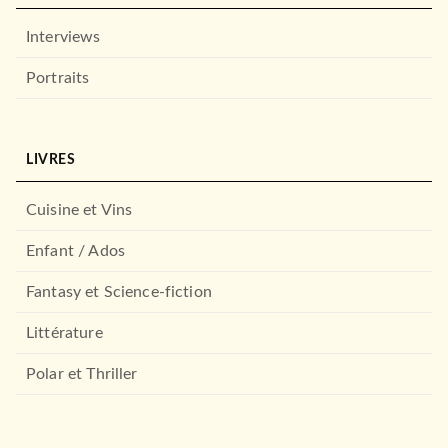
Christophe Saïsse
Sébastien Dessaint
Fabienne Ottevaere
Interviews
Laurence Péchiné-Gautré
02/05/2024
Portraits
HACHETTE ÉDUCATION
LIVRES
Cuisine et Vins
Enfant / Ados
Fantasy et Science-fiction
PREMIÈRES LECTURES (6-9 ANS)
Littérature
Sami et Julie Début de CP 5
histoires de sup…
Polar et Thriller
Thérèse Bonté
Emmanuelle Massonaud
Isabelle Albertin
Marion Fallot
02/10/2024